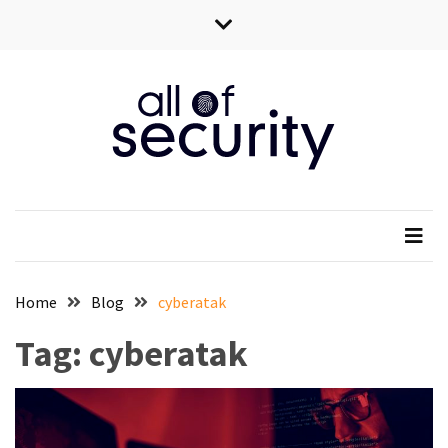
Skip
Skip
to
to
content
content
All of security
Wszystko o bezpieczeństwie IT
Home
Blog
cyberatak
Tag:
cyberatak