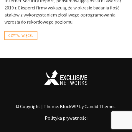
Internet Security Report, podsumowującą ostatni kwartał
2019 r. Eksperci firmy wskazują, że w okresie badania ilość
ataków z wykorzystaniem złośliwego oprogramowania
wzrosła do rekordowego poziomu.
CZYTAJ WIĘCEJ
© Copyright
|
Theme: BlockWP by
Candid Themes
.
Polityka prywatności