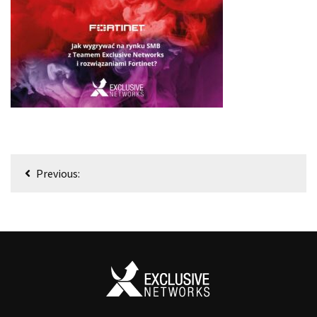
Nawigacja
Previous:
wpisu