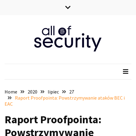
Skip
Skip
to
to
content
content
All of security
Wszystko o bezpieczeństwie IT
Home
2020
lipiec
27
Raport Proofpointa: Powstrzymywanie ataków BEC i
EAC
Raport Proofpointa:
Powstrzymywanie