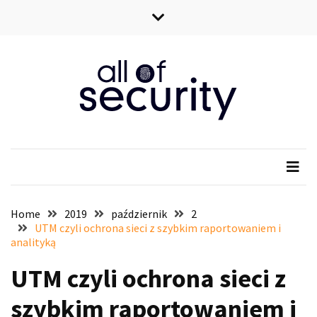
Skip
Skip
to
to
content
content
All of security
Wszystko o bezpieczeństwie IT
Home
2019
październik
2
UTM czyli ochrona sieci z szybkim raportowaniem i
analityką
UTM czyli ochrona sieci z
szybkim raportowaniem i