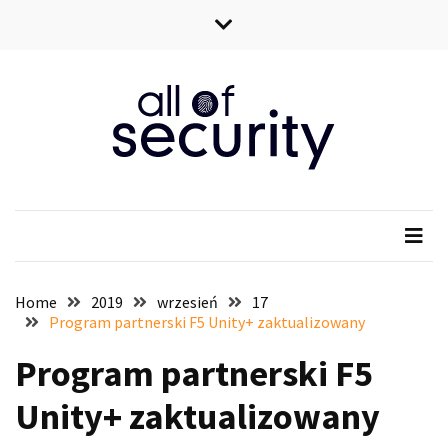
Skip
Skip
to
to
content
content
All of security
Wszystko o bezpieczeństwie IT
Home
2019
wrzesień
17
Program partnerski F5 Unity+ zaktualizowany
Program partnerski F5
Unity+ zaktualizowany