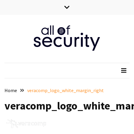
Skip
Skip
to
to
content
content
All of security
Wszystko o bezpieczeństwie IT
Home
veracomp_logo_white_margin_right
veracomp_logo_white_mar