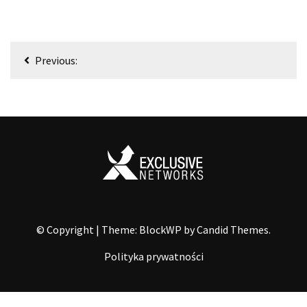
Nawigacja
Previous:
wpisu
© Copyright
|
Theme: BlockWP by
Candid Themes
.
Polityka prywatności