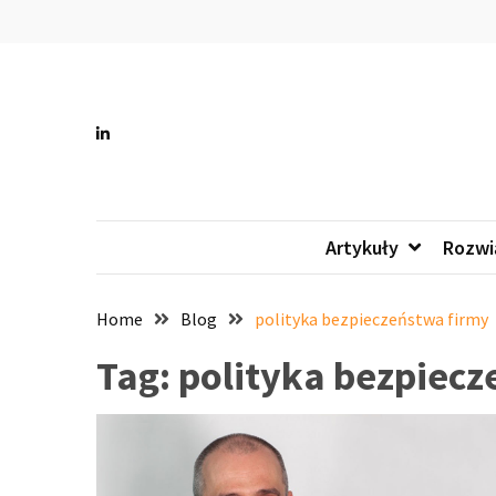
Skip
Skip
to
to
content
content
All 
Wszystko
Artykuły
Rozwi
Home
Blog
polityka bezpieczeństwa firmy
Tag:
polityka bezpiecz