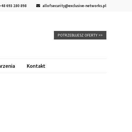
48 693 280 898
allofsecurity@exclusive-networks.pl
POTRZEBUJESZ OFERTY >>
rzenia
Kontakt