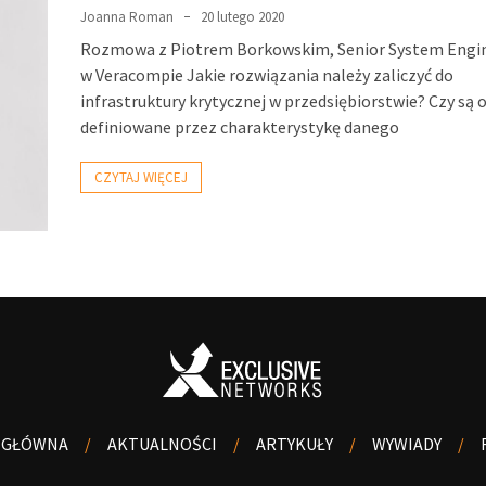
Joanna Roman
20 lutego 2020
Rozmowa z Piotrem Borkowskim, Senior System Eng
w Veracompie Jakie rozwiązania należy zaliczyć do
infrastruktury krytycznej w przedsiębiorstwie? Czy są 
definiowane przez charakterystykę danego
CZYTAJ WIĘCEJ
 GŁÓWNA
AKTUALNOŚCI
ARTYKUŁY
WYWIADY