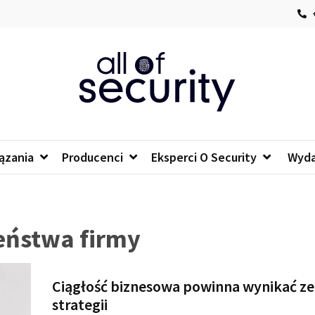
+
of security
 o bezpieczeństwie IT
ązania
Producenci
Eksperci O Security
Wyda
eństwa firmy
Ciągłość biznesowa powinna wynikać ze
strategii