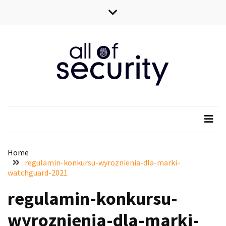
Skip
Skip
to
to
content
content
All of security
Wszystko o bezpieczeństwie IT
Home
regulamin-konkursu-wyroznienia-dla-marki-
watchguard-2021
regulamin-konkursu-
wyroznienia-dla-marki-