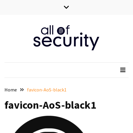
Skip
Skip
to
to
content
content
All of security
Wszystko o bezpieczeństwie IT
Home
favicon-AoS-black1
favicon-AoS-black1