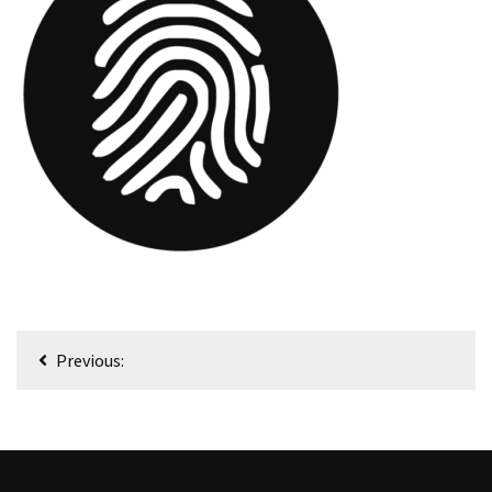
Nawigacja
Previous:
wpisu