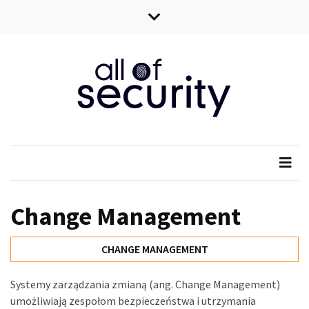
Skip
Skip
to
to
content
content
All of security
Wszystko o bezpieczeństwie IT
Change Management
CHANGE MANAGEMENT
Systemy zarządzania zmianą (ang. Change Management)
umożliwiają zespołom bezpieczeństwa i utrzymania