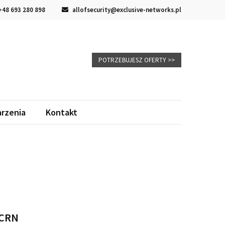
48 693 280 898
allofsecurity@exclusive-networks.pl
POTRZEBUJESZ OFERTY >>
rzenia
Kontakt
 CRN