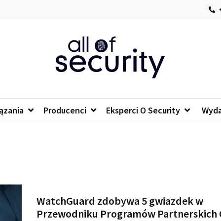
+
of security
 o bezpieczeństwie IT
ązania
Producenci
Eksperci O Security
Wyda
WatchGuard zdobywa 5 gwiazdek w
Przewodniku Programów Partnerskich