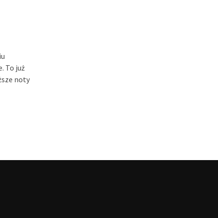
iu
 To już
ższe noty