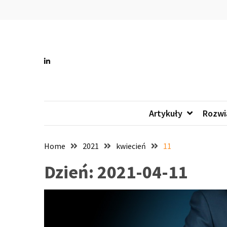
Skip
Skip
to
to
content
content
All 
Wszystko
Artykuły
Rozwi
Home
2021
kwiecień
11
Dzień:
2021-04-11