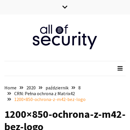
Skip
Skip
to
to
content
content
All of security
Wszystko o bezpieczeństwie IT
Home
2020
październik
8
CRN: Pełna ochrona z Matrix42
1200×850-ochrona-z-m42-bez-logo
1200×850-ochrona-z-m42-
bez-logo