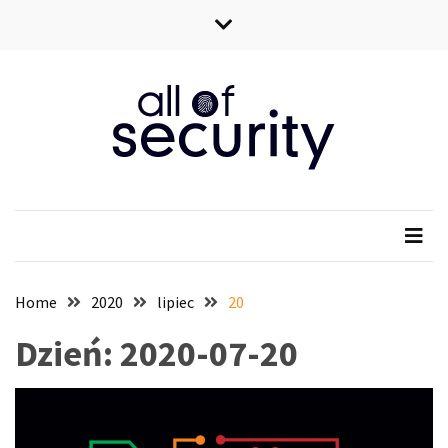
Skip
Skip
to
to
content
content
All of security
Wszystko o bezpieczeństwie IT
Home
2020
lipiec
20
Dzień:
2020-07-20