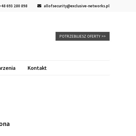
48 693 280 898
allofsecurity@exclusive-networks.pl
POTRZEBUJESZ OFERTY >>
rzenia
Kontakt
ona