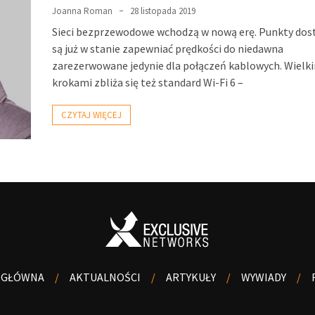
Joanna Roman
28 listopada 2019
Sieci bezprzewodowe wchodzą w nową erę. Punkty do
są już w stanie zapewniać prędkości do niedawna
zarezerwowane jedynie dla połączeń kablowych. Wielk
krokami zbliża się też standard Wi-Fi 6 –
CZYTAJ WIĘCEJ
 GŁÓWNA
AKTUALNOŚCI
ARTYKUŁY
WYWIADY