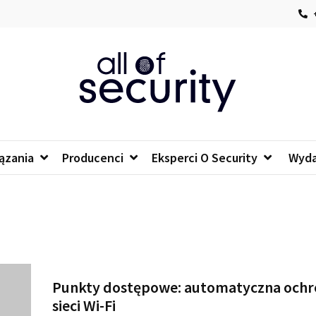
+
of security
 o bezpieczeństwie IT
ązania
Producenci
Eksperci O Security
Wyda
Punkty dostępowe: automatyczna ochr
sieci Wi-Fi