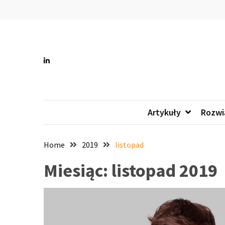
Skip
Skip
to
to
content
content
All 
Wszystko
Artykuły
Rozwi
Home
2019
listopad
Miesiąc:
listopad 2019