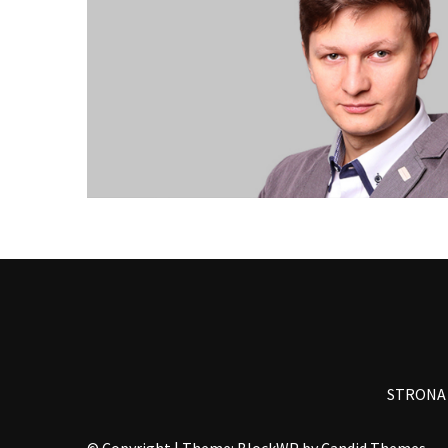
STRONA
© Copyright
|
Theme: BlockWP by
Candid Themes
.