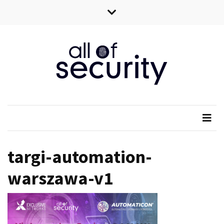
Skip
Skip
to
to
content
content
All of security
Wszystko o bezpieczeństwie IT
targi-automation-
warszawa-v1