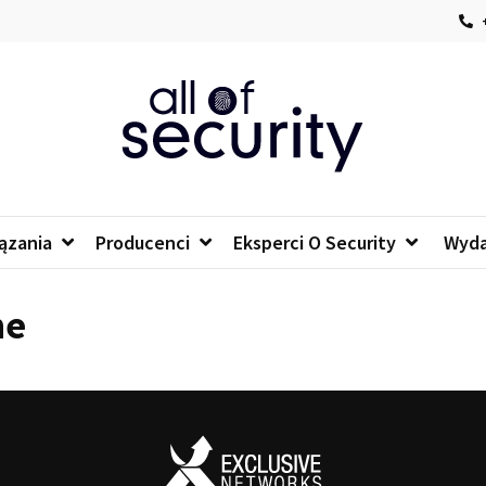
+
of security
 o bezpieczeństwie IT
ązania
Producenci
Eksperci O Security
Wyda
ne