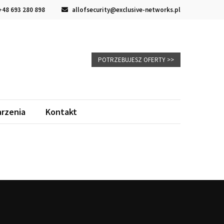
48 693 280 898
allofsecurity@exclusive-networks.pl
POTRZEBUJESZ OFERTY >>
rzenia
Kontakt