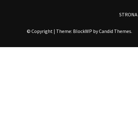
STRONA
© Copyright
|
Theme: BlockWP by
Candid Themes
.