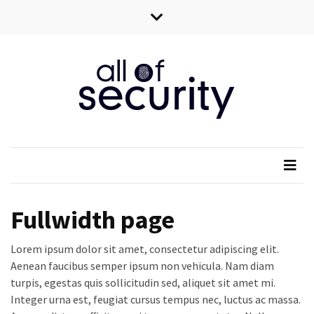
Skip
Skip
to
to
content
content
All of security
Wszystko o bezpieczeństwie IT
Fullwidth page
Lorem ipsum dolor sit amet, consectetur adipiscing elit.
Aenean faucibus semper ipsum non vehicula. Nam diam
turpis, egestas quis sollicitudin sed, aliquet sit amet mi.
Integer urna est, feugiat cursus tempus nec, luctus ac massa.