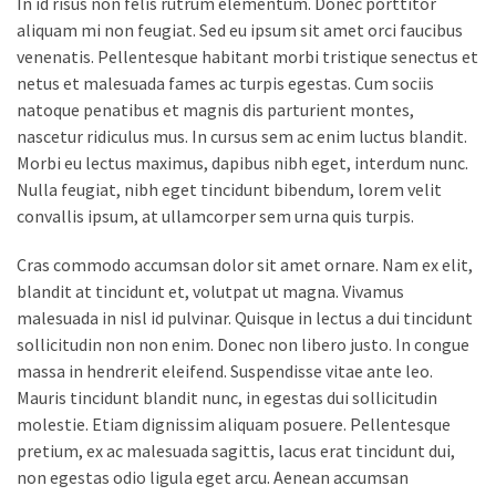
In id risus non felis rutrum elementum. Donec porttitor
aliquam mi non feugiat. Sed eu ipsum sit amet orci faucibus
venenatis. Pellentesque habitant morbi tristique senectus et
netus et malesuada fames ac turpis egestas. Cum sociis
natoque penatibus et magnis dis parturient montes,
nascetur ridiculus mus. In cursus sem ac enim luctus blandit.
Morbi eu lectus maximus, dapibus nibh eget, interdum nunc.
Nulla feugiat, nibh eget tincidunt bibendum, lorem velit
convallis ipsum, at ullamcorper sem urna quis turpis.
Cras commodo accumsan dolor sit amet ornare. Nam ex elit,
blandit at tincidunt et, volutpat ut magna. Vivamus
malesuada in nisl id pulvinar. Quisque in lectus a dui tincidunt
sollicitudin non non enim. Donec non libero justo. In congue
massa in hendrerit eleifend. Suspendisse vitae ante leo.
Mauris tincidunt blandit nunc, in egestas dui sollicitudin
molestie. Etiam dignissim aliquam posuere. Pellentesque
pretium, ex ac malesuada sagittis, lacus erat tincidunt dui,
non egestas odio ligula eget arcu. Aenean accumsan